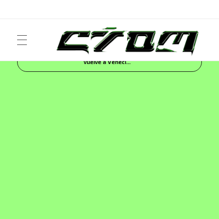
Inicio
Blog
FASHION
Bottega Veneta
vuelve a Veneci...
ART
Crom Magazine
Moda, cultura, música y narrativa visual contemporánea.
FASHION
MUSIC
NEWS