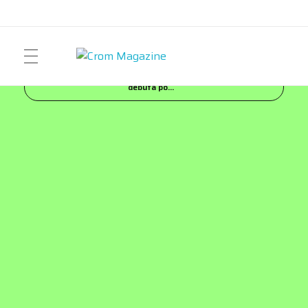
Inicio
Blog
MUSIC
(Secret) Soho Sounds
Crom Magazine
Moda, cultura, música y narrativa visual contemporánea.
debuta po...
ART
FASHION
MUSIC
NEWS