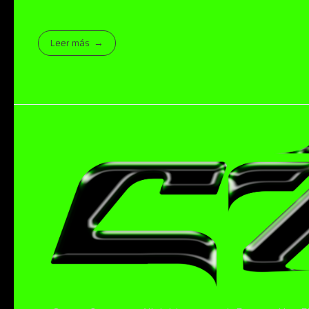
Leer más
Crom Magazine
Moda, cultura, música y narrativa visual contemporánea.