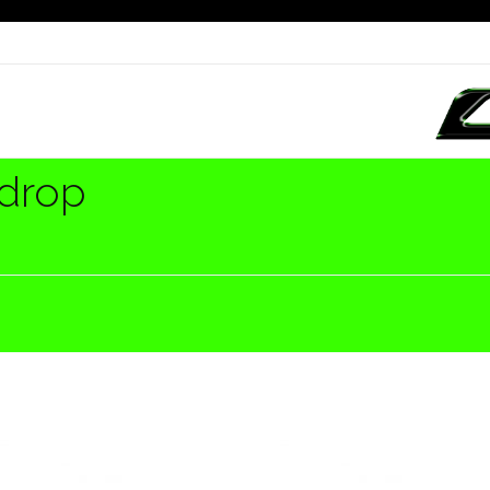
 drop
Crom Magazine
Moda, cultura, música y narrativa visual contemporánea.