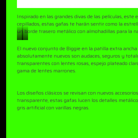
Inspirado en las grandes divas de las películas, este
cepillados, estas gafas te harán sentir como la estre
un borde trasero metálico con almohadillas para la na
V
V
El nuevo conjunto de Biggie en la patilla extra anch
E
E
absolutamente nuevos son audaces, seguros y totalm
2
2
transparentes con lentes rosas, espejo plateado claro
2
2
gama de lentes marrones.
3
3
5
5
Los diseños clásicos se revisan con nuevos accesorios
transparente, estas gafas lucen los detalles metálic
gris artificial con varillas negras.