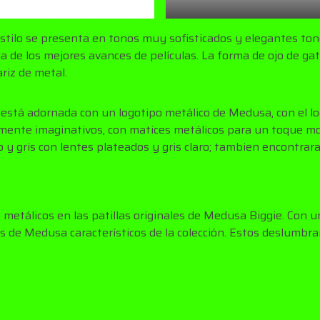
 estilo se presenta en tonos muy sofisticados y elegantes to
lla de los mejores avances de películas. La forma de ojo de g
riz de metal.
a está adornada con un logotipo metálico de Medusa, con el l
ente imaginativos, con matices metálicos para un toque mod
 y gris con lentes plateados y gris claro; tambien encontrara
 metálicos en las patillas originales de Medusa Biggie. Con 
os de Medusa característicos de la colección. Estos deslumbr