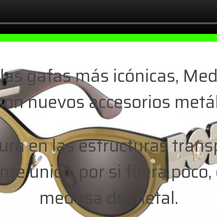
las gafas más icónicas, Med
on nuevos accesorios metáli
ura en las estructuras transp
te único, por si fuera poco,
medusa de metal.