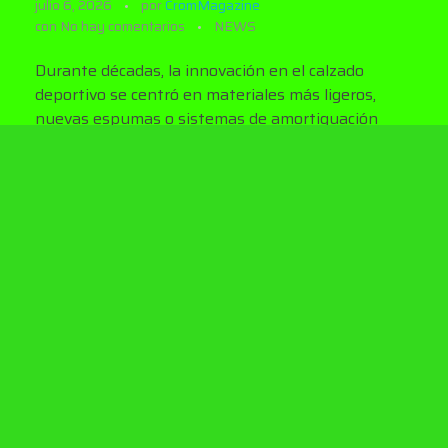
julio 6, 2026
por
CromMagazine
con
No hay comentarios
NEWS
Durante décadas, la innovación en el calzado
deportivo se centró en materiales más ligeros,
nuevas espumas o sistemas de amortiguación
cada vez más sofisticados. Hoy, esa conversación
ha dado un paso más allá. La impresión 3D ya no
es una promesa tecnológica: comienza a
convertirse en una nueva forma de entender cómo
se diseña, construye y experimenta un sneaker.
Con la temporada
Otoño/Invierno 2026
,
adidas
continúa desarrollando esa visión con una nueva
evolución de
Climacool
, su silueta impresa
completamente en 3D que combina innovación
técnica, diseño futurista y una estética que se
mueve con naturalidad entre el performance y la
moda.