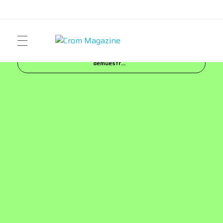
Inicio
Blog
NEWS
adidas Climacool FW26
Crom Magazine
Moda, cultura, música y narrativa visual contemporánea.
demuestr...