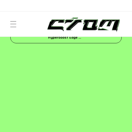
Inicio
Blog
NEWS
Adidas revela
Hyperboost Edge ...
ART
Crom Magazine
Moda, cultura, música y narrativa visual contemporánea.
FASHION
MUSIC
NEWS