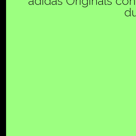
adidas Originals con
du