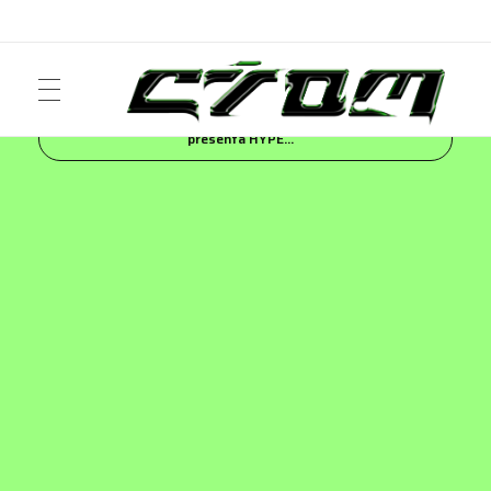
Inicio
Blog
FASHION
Adidas Originals
presenta HYPE...
ART
Crom Magazine
Moda, cultura, música y narrativa visual contemporánea.
FASHION
MUSIC
NEWS