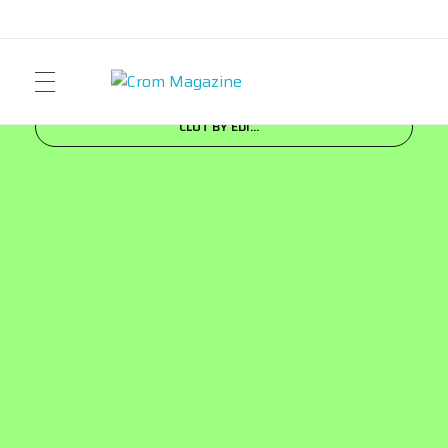
Inicio
Blog
FASHION
ADIDAS ORIGINALS Y
Crom Magazine
Moda, cultura, música y narrativa visual contemporánea.
CLOT BY EDI...
ART
FASHION
MUSIC
NEWS