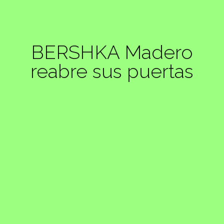
BERSHKA Madero
reabre sus puertas