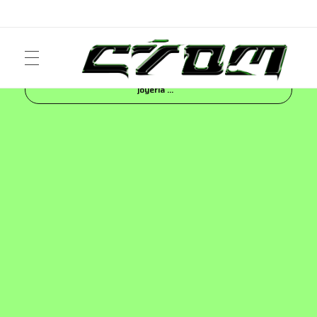
Inicio
Blog
NEWS
Braggao eleva la alta
joyería ...
ART
Crom Magazine
Moda, cultura, música y narrativa visual contemporánea.
FASHION
MUSIC
NEWS