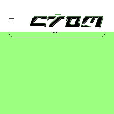
Inicio
Blog
NEWS
Clima frío de montaña e
invier...
ART
Crom Magazine
Moda, cultura, música y narrativa visual contemporánea.
FASHION
MUSIC
NEWS