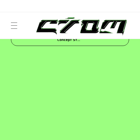
Inicio
Blog
NEWS
Colima 112 inaugura
Concept St...
ART
Crom Magazine
Moda, cultura, música y narrativa visual contemporánea.
FASHION
MUSIC
NEWS