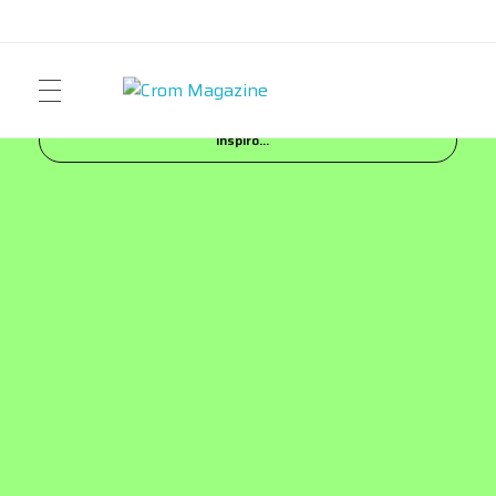
Inicio
Blog
NEWS
Este 2024, Tecate® 0.0
Crom Magazine
Moda, cultura, música y narrativa visual contemporánea.
inspiró...
ART
FASHION
MUSIC
NEWS