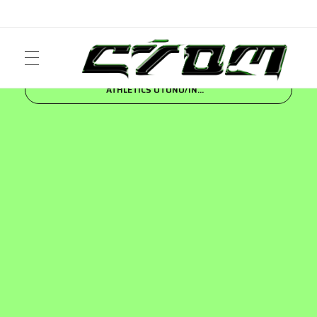
Inicio
Blog
FASHION
FEAR OF GOD
ATHLETICS OTOÑO/IN...
ART
Crom Magazine
Moda, cultura, música y narrativa visual contemporánea.
FASHION
MUSIC
NEWS