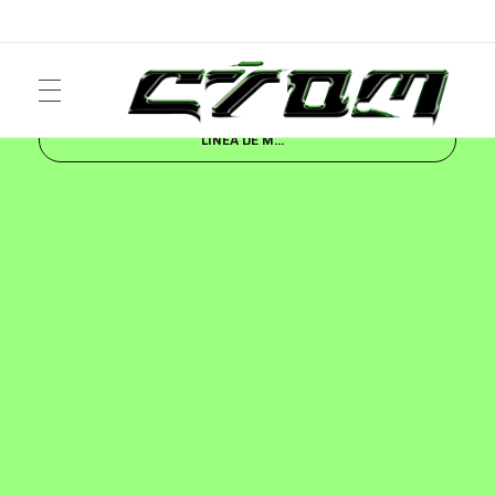
Inicio
Blog
FASHION
HUGO BLUE, LA NUEVA
LÍNEA DE M...
ART
Crom Magazine
Moda, cultura, música y narrativa visual contemporánea.
FASHION
MUSIC
NEWS