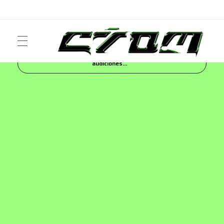
Inicio
Blog
MUSIC
Así se vivieron las
audiciones...
ART
Crom Magazine
Moda, cultura, música y narrativa visual contemporánea.
FASHION
MUSIC
NEWS