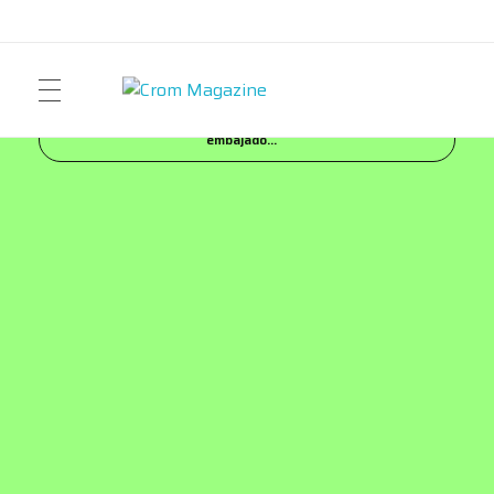
Inicio
Blog
FASHION
Kika Cerqueira, nueva
Crom Magazine
Moda, cultura, música y narrativa visual contemporánea.
embajado...
ART
FASHION
MUSIC
NEWS