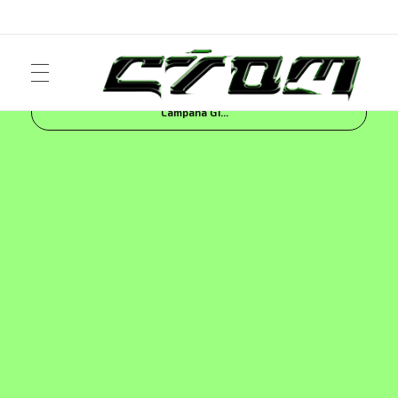
Inicio
Blog
FASHION
Levi’s® Lanza Nueva
Campaña Gl...
ART
Crom Magazine
Moda, cultura, música y narrativa visual contemporánea.
FASHION
MUSIC
NEWS