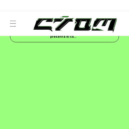
Inicio
Blog
NEWS
Maison Margiela
presenta el co...
ART
Crom Magazine
Moda, cultura, música y narrativa visual contemporánea.
FASHION
MUSIC
NEWS