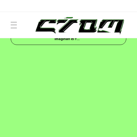
Inicio
Blog
NEWS
Melissa y Diesel
imaginan el f...
ART
Crom Magazine
Moda, cultura, música y narrativa visual contemporánea.
FASHION
MUSIC
NEWS