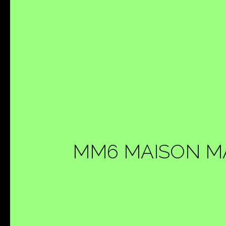
MM6 MAISON M