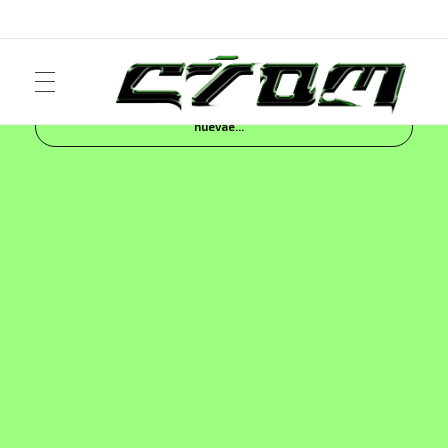
Inicio
Blog
NEWS
Nike Vomero Premium: la
nuevae...
ART
Crom Magazine
Moda, cultura, música y narrativa visual contemporánea.
FASHION
MUSIC
NEWS