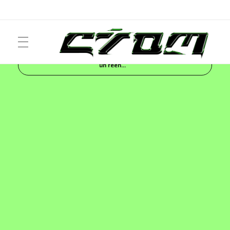
Inicio
Blog
NEWS
Salomon ADVANCED SS26:
un reen...
ART
Crom Magazine
Moda, cultura, música y narrativa visual contemporánea.
FASHION
MUSIC
NEWS