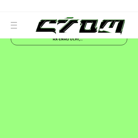
Inicio
Blog
FASHION
Salomon presenta
RX-ENRO UCHI,...
ART
Crom Magazine
Moda, cultura, música y narrativa visual contemporánea.
FASHION
MUSIC
NEWS