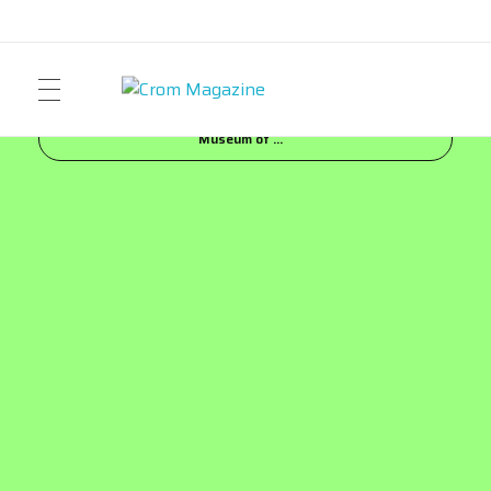
Inicio
Blog
FASHION
¡Sandra Blow en The
Crom Magazine
Moda, cultura, música y narrativa visual contemporánea.
Museum of ...
ART
FASHION
MUSIC
NEWS