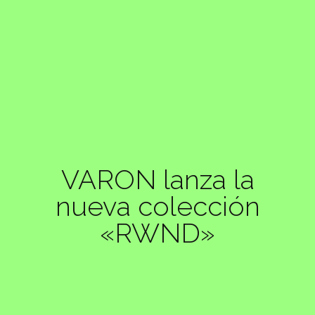
VARON lanza la
nueva colección
«RWND»