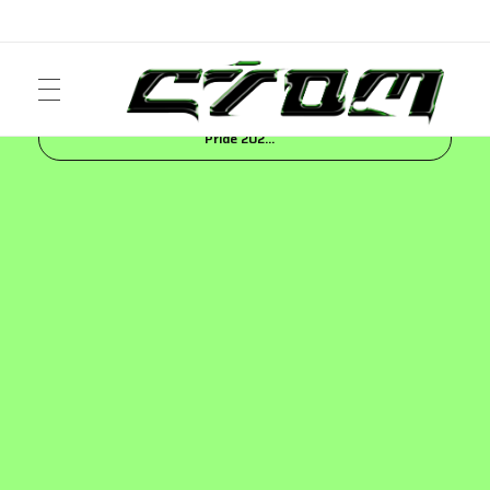
Inicio
Blog
NEWS
Calvin Klein celebra
Pride 202...
ART
Crom Magazine
Moda, cultura, música y narrativa visual contemporánea.
FASHION
MUSIC
NEWS