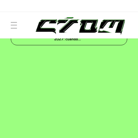
Inicio
Blog
FASHION
Diesel Pre-Spring
2027: cuando...
ART
Crom Magazine
Moda, cultura, música y narrativa visual contemporánea.
FASHION
MUSIC
NEWS