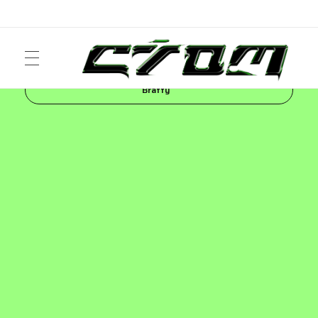
Inicio
Blog
ART
El mundo onírico de
Bratty
ART
Crom Magazine
Moda, cultura, música y narrativa visual contemporánea.
FASHION
MUSIC
NEWS