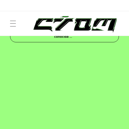
Inicio
Blog
MUSIC
Sofia Moran, también
conocida ...
ART
Crom Magazine
Moda, cultura, música y narrativa visual contemporánea.
FASHION
MUSIC
NEWS