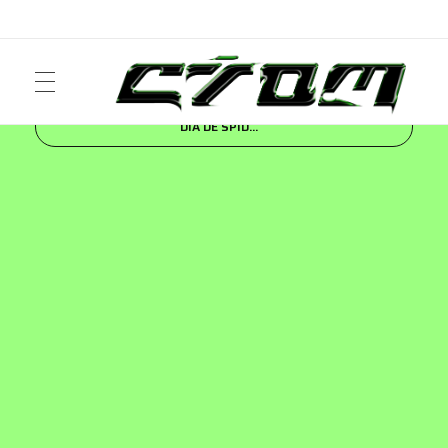
Inicio
Blog
NEWS
PANDORA CELEBRA EL
DÍA DE SPID...
ART
Crom Magazine
Moda, cultura, música y narrativa visual contemporánea.
FASHION
MUSIC
NEWS